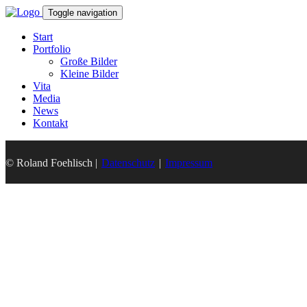
Toggle navigation
Start
Portfolio
Große Bilder
Kleine Bilder
Vita
Media
News
Kontakt
© Roland Foehlisch |
Datenschutz
|
Impressum